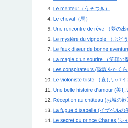
Le menteur（うそつき）
Le cheval（馬）
Une rencontre de rêve （夢
Le mystère du vignoble 
Le faux diseur de bonne av
La magie d’un sourire （笑顔
Les conspirateurs (陰謀をた
Le violoniste triste （哀
Une belle histoire d’amour
Réception au château (お城の
La fugue d’Isabelle (イザベル
Le secret du prince Charl