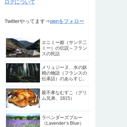
ログについて
Twitterやってます⇒
penをフォロー
エニミー姫（サンテ二
ミー）の伝説～フラン
スの民話
メリュジーヌ、水の妖
精の物語（フランスの
伝承話）のあらすじ。
親不孝なむすこ（グリ
ム兄弟、1815）
ラベンダーズブルー
（Lavender’s Blue）