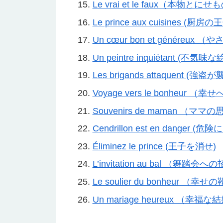
Le vrai et le faux（本物とにせ
Le prince aux cuisines (厨房の
Un cœur bon et généreu
Un peintre inquiétant (不気味
Les brigands attaquent (強盗が
Voyage vers le bonheur （
Souvenirs de maman （ママ
Cendrillon est en dange
Éliminez le prince (王子を消せ)
L’invitation au bal （舞踏会
Le soulier du bonheur （幸せ
Un mariage heureux （幸福