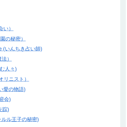
の出会い）
（ぶどう園の秘密）
enture (いんちき占い師)
の魔法）
くらむ人々)
しいバイオリニスト）
 (美しい愛の物語)
歓迎会)
の失踪)
es (シャルル王子の秘密)