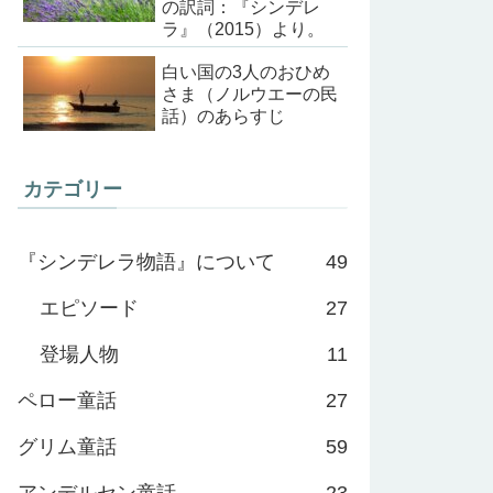
の訳詞：『シンデレ
ラ』（2015）より。
白い国の3人のおひめ
さま（ノルウエーの民
話）のあらすじ
カテゴリー
『シンデレラ物語』について
49
エピソード
27
登場人物
11
ペロー童話
27
グリム童話
59
アンデルセン童話
23