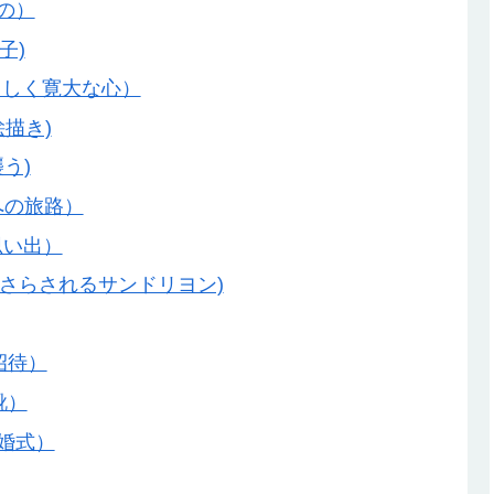
もの）
王子)
x （やさしく寛大な心）
な絵描き)
襲う)
幸せへの旅路）
の思い出）
r (危険にさらされるサンドリヨン)
への招待）
の靴）
な結婚式）