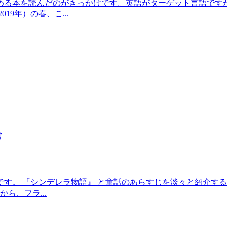
める本を読んだのがきっかけです。英語がターゲット言語です
9年）の春、こ...
営
す。 『シンデレラ物語』 と童話のあらすじを淡々と紹介する
ら、フラ...