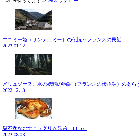
Twitterやってます⇒
penをフォロー
エニミー姫（サンテ二ミー）の伝説～フランスの民話
2023.01.12
メリュジーヌ、水の妖精の物語（フランスの伝承話）のあら
2022.12.13
親不孝なむすこ（グリム兄弟、1815）
2022.08.03