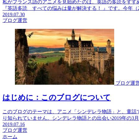
私がフランス語のアニメを見始めたのは、英語の多読をすす
『英語多読 すべての悩みは量が解決する！ 』です。今年（201
2019.07.30
ブログ運営
ブログ運
はじめに：このブログについて
このブログのテーマは、アニメ「シンデレラ物語」と、童話で
り知られていません。シンデレラ物語との出会い2019年の3月か
2019.07.16
ブログ運営
ホーム