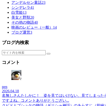
アンデルセン童話
23
シンデレラ
41
白雪姫
13
美女と野獣
20
その他の物語
40
映画のレビュー（一般）
14
ブログ運営
3
ブログ内検索
コメント
pen
2026.04.18
名無しさんたしかに！ 姿を見てはいけない、見てしまった
ですよね。コメントありがとうござい...
クピドとプシュケの物語（ギリシャ神話）のあらすじ（前編