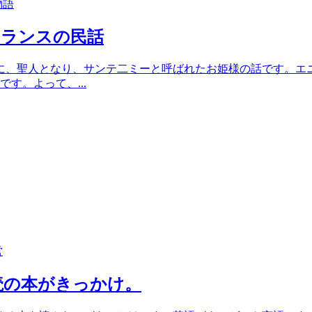
物語
フランスの民話
に、聖人となり、サンテ二ミーと呼ばれたお姫様の話です。エ
す。よって、...
営
読の本がきっかけ。