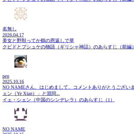
名無し
2026.04.17
美女と野獣ってか鶴の恩返しで草
クピドとプシュケの物語（ギリシャ神話）のあらすじ（前編
pen
2025.10.16
NO NAMEさん、はじめまして。コメントありがとうござ
ェン（Ye Xian）」と混同...
イェ・シェン（中国のシンデレラ）のあらすじ（1）
NO NAME