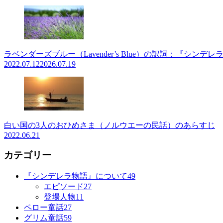
ラベンダーズブルー（Lavender’s Blue）の訳詞：『シンデレ
2022.07.12
2026.07.19
白い国の3人のおひめさま（ノルウエーの民話）のあらすじ
2022.06.21
カテゴリー
『シンデレラ物語』について
49
エピソード
27
登場人物
11
ペロー童話
27
グリム童話
59