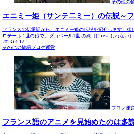
その他の
エニミー姫（サンテ二ミー）の伝説～
フランスの伝承話から、エニミー姫の伝説を紹介します。後
ロテール 1世の娘で、ダゴベール1世 の妹（姉かもしれない）で
2023.01.12
その他の物語
ブログ運営
ブログ運
フランス語のアニメを見始めたのは多