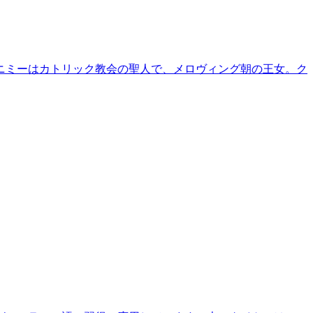
ニミーはカトリック教会の聖人で、メロヴィング朝の王女。ク