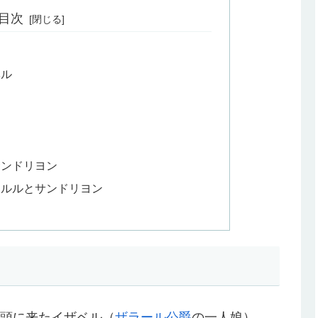
目次
ベル
う
サンドリヨン
ャルルとサンドリヨン
頭に来たイザベル（
ザラール公爵
の一人娘）