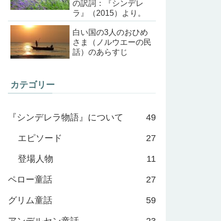
の訳詞：『シンデレ
ラ』（2015）より。
白い国の3人のおひめ
さま（ノルウエーの民
話）のあらすじ
カテゴリー
『シンデレラ物語』について
49
エピソード
27
登場人物
11
ペロー童話
27
グリム童話
59
アンデルセン童話
23