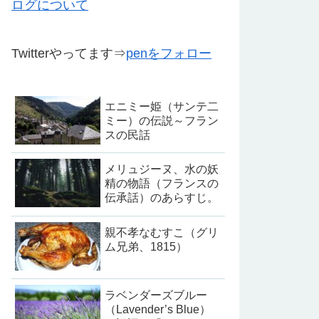
ログについて
Twitterやってます⇒
penをフォロー
エニミー姫（サンテ二
ミー）の伝説～フラン
スの民話
メリュジーヌ、水の妖
精の物語（フランスの
伝承話）のあらすじ。
親不孝なむすこ（グリ
ム兄弟、1815）
ラベンダーズブルー
（Lavender’s Blue）