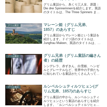
グリム童話から、糸くり三人女、原題：
Die drei Spinnerinnenを紹介します。英語
のタイトルは、The Three Spinners また
は The Three Spinning Womenです。日
本では「糸くり三人女」という...
マレーン姫（グリム兄弟、
グリム童話
1857）のあらすじ
グリム童話からマレーン姫という童話を
紹介します。ドイツ語のタイトルは、
Jungfrau Maleen、英語のタイトルは、
Maid Maleen。英語読みだとマリーンです
が、日本語のタイトルはドイツ語読みに
近い音をとったのでしょうね。maid...
グリム兄弟（グリム童話の編さん
グリム童話
者）の経歴
シンデレラ、赤ずきん、白雪姫、ヘンゼ
ルとグレーテルなど、世界中の子供たち
に知られている童話がたくさん入ってい
る童話集、グリム童話を編さんしたグリ
ム兄弟の経歴を調べてみました。年子の
２人、ヤーコプとヴィルヘルムグリム兄
ルンペルシュティルツヒェン(グ
グリム童話
弟は、18世紀に生まれ、...
リム兄弟、1857)のあらすじ
グリム童話の中から、ルンペルシュティ
ルツヒェンという童話のあらすじを紹介
します。「ルンペルシュティルツヒェ