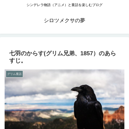
シンデレラ物語（アニメ）と童話を楽しむブログ
シロツメクサの夢
七羽のからす(グリム兄弟、1857）のあら
すじ。
グリム童話