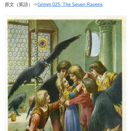
原文（英語）⇒
Grimm 025: The Seven Ravens