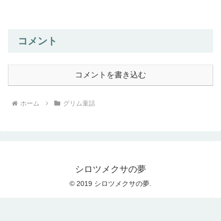
ン」って言いにくいです。ドイツ語の
Rumpelstilzchenをそのままカタカナにし
ています。英語では、Rumpelstiltsk...
コメント
コメントを書き込む
ホーム
グリム童話
シロツメクサの夢
© 2019 シロツメクサの夢.