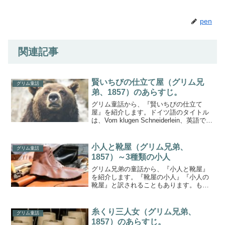
pen
関連記事
賢いちびの仕立て屋（グリム兄
グリム童話
弟、1857）のあらすじ。
グリム童話から、『賢いちびの仕立て
屋』を紹介します。ドイツ語のタイトル
は、Vom klugen Schneiderlein、英語で
は、The Clever Little Tailor、または、The
Cunning Little Tailo...
小人と靴屋（グリム兄弟、
グリム童話
1857）～3種類の小人
グリム兄弟の童話から、『小人と靴屋』
を紹介します。『靴屋の小人』『小人の
靴屋』と訳されることもあります。もと
もとのタイトルは、Die Wichtelmänner
で、これは、ドイツ語で「小人たち」で
す。このタイトルで、第1話、第2話、第3
糸くり三人女（グリム兄弟、
グリム童話
話...
1857）のあらすじ。