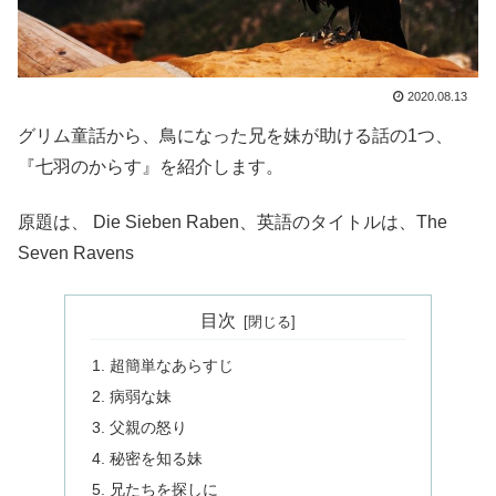
2020.08.13
グリム童話から、鳥になった兄を妹が助ける話の1つ、
『七羽のからす』を紹介します。
原題は、 Die Sieben Raben、英語のタイトルは、The
Seven Ravens
目次
超簡単なあらすじ
病弱な妹
父親の怒り
秘密を知る妹
兄たちを探しに