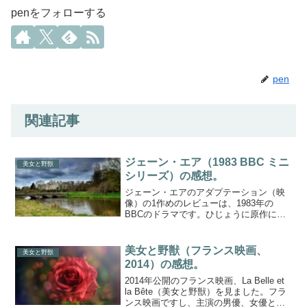
penをフォローする
pen
関連記事
ジェーン・エア（1983 BBC ミニ
美女と野獣
シリーズ）の感想。
ジェーン・エアのアダプテーション（映
像）の1作めのレビューは、1983年の
BBCのドラマです。ひじょうに原作に忠
実なので、原作にそった映像化が好きな
人にはおすすめです。ロチェスターを演
じた、ティモシー・ダルトンの熱演が光
美女と野獣（フランス映画、
美女と野獣
っています。予告編（...
2014）の感想。
2014年公開のフランス映画、La Belle et
la Bête（美女と野獣）を見ました。フラ
ンス映画ですし、主演の男優、女優と