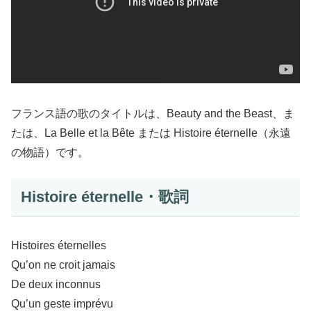
フランス語の歌のタイトルは、Beauty and the Beast、ま
たは、La Belle et la Bête または Histoire éternelle（永遠
の物語）です。
Histoire éternelle・歌詞
Histoires éternelles
Qu’on ne croit jamais
De deux inconnus
Qu’un geste imprévu