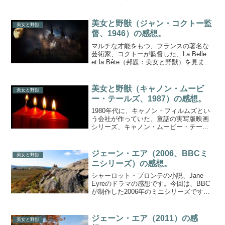
も、私は好きですし、ビジュアルがすご
くきれいでよいところもあります。脚本
がもう少し違ったらさらによかったで
美女と野獣（ジャン・コクトー監
美女と野獣
す...
督、1946）の感想。
マルチな才能をもつ、フランスの著名な
芸術家、コクトーが監督した、La Belle
et la Bête（邦題：美女と野獣）を見まし
た。今回見たのはリストア版です。美女
と野獣、予告編（1分46秒）ナレーション
はジャン・コクトー自身です。作品情...
美女と野獣（キャノン・ムービ
美女と野獣
ー・テールズ、1987）の感想。
1980年代に、キャノン・フィルムズとい
う会社が作っていた、童話の実写版映画
シリーズ、キャノン・ムービー・テール
ズから、『美女と野獣』を見てみまし
た。美女と野獣、予告編（1分46秒）作品
情報監督：ユージン・マーナー原作：ヴ
ジェーン・エア（2006、BBCミ
美女と野獣
ィルヌーブ夫人の『...
ニシリーズ）の感想。
シャーロット・ブロンテの小説、Jane
Eyreのドラマの感想です。今回は、BBC
が制作した2006年のミニシリーズです。
セリフは原作とはずいぶん違うし、「い
や、ジェーン・エアはそんなことは絶対
しない」と思うシーンがありますが、主
ジェーン・エア（2011）の感
美女と野獣
役の2人は...