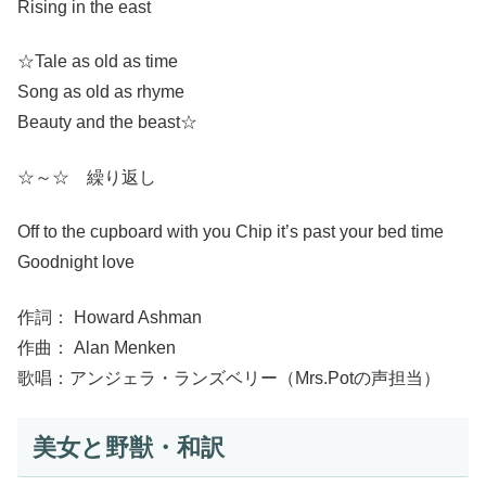
Rising in the east
☆Tale as old as time
Song as old as rhyme
Beauty and the beast☆
☆～☆ 繰り返し
Off to the cupboard with you Chip it’s past your bed time
Goodnight love
作詞： Howard Ashman
作曲： Alan Menken
歌唱：アンジェラ・ランズベリー（Mrs.Potの声担当）
美女と野獣・和訳