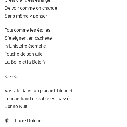
C’est vrai c’est étrange
De voir comme on change
Sans même y penser
Tout comme les étoiles
S’éteignent en cachette
☆L’histoire éternelle
Touche de son aile
La Belle et la Bête☆
☆～☆
Vas vite dans ton placard Titounet
Le marchand de sable est passé
Bonne Nuit
歌： Lucie Dolène