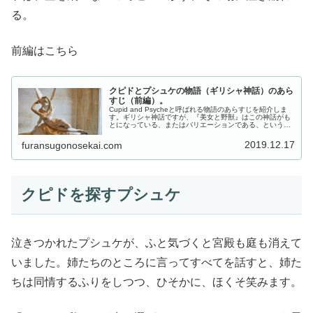
る。
前編はこちら
クピドとプシュケの物語（ギリシャ神話）のあら
すじ（前編）。
Cupid and Psycheと呼ばれる物語のあらすじを紹介しま
す。ギリシャ神話ですが、『美女と野獣』はこの神話がも
とになっている、またはバリエーションである、という説
があります。『クピドとプシュケ』は、アプレイウス
（123年頃生まれ）と...
2019.12.17
furansugonosekai.com
クピドを探すプシュケ
泣きつかれたプシュケが、ふと気づくと宮殿も庭も消えて
いました。姉たちのところに言ってすべてを話すと、姉た
ちは同情するふりをしつつ、ひそかに、ほくそ笑みます。