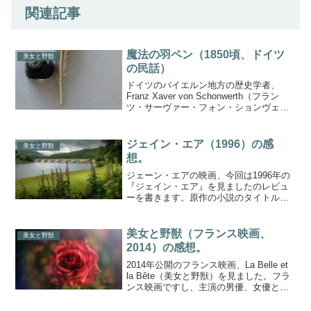
関連記事
魔法の羽ペン（1850頃、ドイツ
美女と野獣
の民話）
ドイツのバイエルン地方の歴史学者、
Franz Xaver von Schonwerth（フラン
ツ・サーヴァー・フォン・ションヴェル
ト？）が、1850年代に出した民話集か
ら、The Enchanted Quill(魔法をかけらえ
た羽ペン)とい...
ジェイン・エア（1996）の感
美女と野獣
想。
ジェーン・エアの映画、今回は1996年の
『ジェイン・エア』を見ましたのレビュ
ーを書きます。原作の小説のタイトル
は、Wikipediaでの記述が『ジェーン・エ
ア』なので、私はいつもそう書いていま
すが、この映画は、Amazonでも、
美女と野獣（フランス映画、
美女と野獣
Wikipe...
2014）の感想。
2014年公開のフランス映画、La Belle et
la Bête（美女と野獣）を見ました。フラ
ンス映画ですし、主演の男優、女優と
も、私は好きですし、ビジュアルがすご
くきれいでよいところもあります。脚本