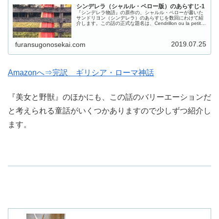
シンデレラ（シャルル・ペロー版）のあらすじ-1
『シンデレラ物語』の原作の、シャルル・ペローが書いた
サンドリヨン（シンデレラ）のあらすじを数回にわけて紹
介します。この話の正式な題名は、Cendrillon ou la petite
pantoufle de verre (サンドリヨンまた...
2019.07.25
furansugonosekai.com
Amazonへ⇒完訳 ギリシア・ローマ神話
『美女と野獣』のほかにも、この話のバリーエーションだ
と考えられる童話がいくつかありますので少しずつ紹介し
ます。