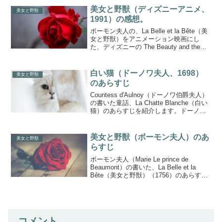
がもう少し違ったらさらによかったで
美女と野獣（ディズニーアニメ、
美女と野獣
す...
1991）の感想。
ボーモン夫人の、La Belle et la Bête（美
女と野獣）をアニメーション映画にし
た、ディズニーの The Beauty and the
Beast を見ました。コクトーの、『美女
と野獣』とはかなり違うのですが、想像
以上におもしろ...
白い猫（ドーノワ夫人、1698）
美女と野獣
のあらすじ
Countess d'Aulnoy（ドーノワ伯爵夫人）
の書いた童話、La Chatte Blanche（白い
猫）のあらすじを紹介します。ドーノワ
夫人は、オーノア夫人と書かれることも
あります。本名は、とても長くて、
Marie-Catherin...
美女と野獣（ボーモン夫人）のあ
美女と野獣
らすじ
ボーモン夫人（Marie Le prince de
Beaumont）の書いた、La Belle et la
Bête（美女と野獣）（1756）のあらすじ
を紹介します。原文はだいたい5000ワー
ド、30ページぐらいの長さです。短いあ
らすじ長...
コメント