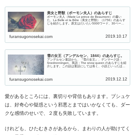
美女と野獣（ボーモン夫人）のあらすじ
ボーモン夫人（Marie Le prince de Beaumont）の書い
た、La Belle et la Bête（美女と野獣）（1756）のあらす
じを紹介します。原文はだいたい5000ワード、30ページ
ぐらいの長さです。短いあらすじ長...
2019.10.17
furansugonosekai.com
雪の女王（アンデルセン、1844）のあらすじ。
アンデルセン童話から、『雪の女王』、デンマーク語：
Snedronningen、英語：The snow queen のあらすじを紹
介します。この話は童話にしては長く、小説といったほう
がいい物語で、７つの物語からできています。雪の女王、
簡単な要...
2019.12.12
furansugonosekai.com
愛があるところには、裏切りや背信もあります。プシュケ
は、好奇心や疑惑という邪悪とまではいかなくても、ダー
クな感情のせいで、２度も失敗しています。
けれども、ひたむきさがあるから、まわりの人が助けてく