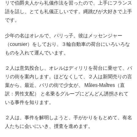
リで伯爵夫人から礼儀作法を習ったので、上手にフランス
語を話し、とても礼儀正しいです。縄跳びが大好きで上手
です。
少年の名はオレルで、パリっ子。彼はメッセンジャー
（coursier）をしており、３輪自動車の荷台にいろいろな
ものを入れて運んでいます。
２人は意気投合し、オレルはディリリを荷台に乗せて、パ
リの街を案内します。ほどなくして、２人は新聞売りの言
葉から、最近、パリの街で少女が、 Mâles-Maîtres（直
訳：男性支配） と名乗るグループにどんどん誘拐されて
いる事件を知ります。
２人は、事件を解明しようと、手がかりをもとめて、有名
人たちに会いにいき、捜査を進めます。