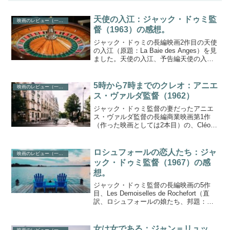
天使の入江：ジャック・ドゥミ監
映画のレビュー（一般）
督（1963）の感想。
ジャック・ドゥミの長編映画2作目の天使
の入江（原題：La Baie des Anges）を見
ました。天使の入江、予告編天使の入
江、基本情報 La Baie des Anges と
は、ニースにある海岸通りの名前。登場
人物がこの海岸沿いにある...
5時から7時までのクレオ：アニエ
映画のレビュー（一般）
ス・ヴァルダ監督（1962）
ジャック・ドゥミ監督の妻だったアニエ
ス・ヴァルダ監督の長編商業映画第1作
（作った映画としては2本目）の、Cléo
de 5 à 7（邦題：5時から7時までのクレ
オ）を見ました。昭和36年に公開された
古いモノクロ映画ですが、今みても、さ
ロシュフォールの恋人たち：ジャ
映画のレビュー（一般）
して古...
ック・ドゥミ監督（1967）の感
想。
ジャック・ドゥミ監督の長編映画の5作
目、Les Demoiselles de Rochefort（直
訳、ロシュフォールの娘たち、邦題：ロ
シュフォールの恋人たち）を見ました。
『シェルブールの雨傘』がヒットしたあ
と、ドゥミ監督がより多くの予算を...
女は女である：ジャン＝リュッ