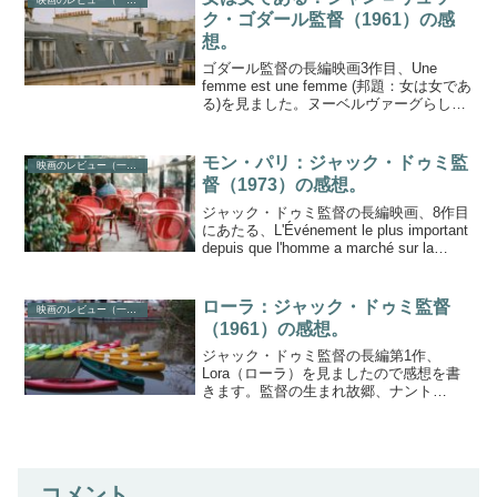
映画のレビュー（一般）
ク・ゴダール監督（1961）の感
想。
ゴダール監督の長編映画3作目、Une
femme est une femme (邦題：女は女であ
る)を見ました。ヌーベルヴァーグらしい
映画です。女は女である 予告編（1分53
秒）ナレーションは、ゴダール監督自
身、作品名を叫んでいるのは、主演...
モン・パリ：ジャック・ドゥミ監
映画のレビュー（一般）
督（1973）の感想。
ジャック・ドゥミ監督の長編映画、8作目
にあたる、L'Événement le plus important
depuis que l'homme a marché sur la
Lune（直訳：人が月の上を歩いて以来、
もっとも重要なできごと...
ローラ：ジャック・ドゥミ監督
映画のレビュー（一般）
（1961）の感想。
ジャック・ドゥミ監督の長編第1作、
Lora（ローラ）を見ましたので感想を書
きます。監督の生まれ故郷、ナント
（Nantes）で撮影したモノクロの映画で
す。ローラ、予告編最初のほうに、「僕
たちがフィルムを修復したんだよ」とい
う技術者の話が入って...
コメント