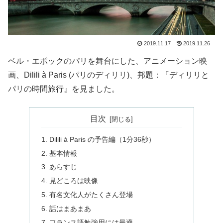
2019.11.17
2019.11.26
ベル・エポックのパリを舞台にした、アニメーション映
画、Dilili à Paris (パリのディリリ)、邦題：『ディリリと
パリの時間旅行』を見ました。
目次
Dilili à Paris の予告編（1分36秒）
基本情報
あらすじ
見どころは映像
有名文化人がたくさん登場
話はまあまあ
フランス語勉強用には最適