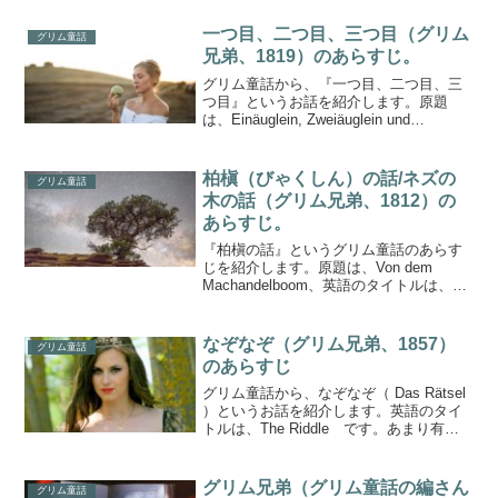
ェーン・バーキンが、フェアリーゴッド
マザーにあたる人魚みたいな魔法使い
一つ目、二つ目、三つ目（グリム
グリム童話
（しかし...
兄弟、1819）のあらすじ。
グリム童話から、『一つ目、二つ目、三
つ目』というお話を紹介します。原題
は、Einäuglein, Zweiäuglein und
Dreiäuglein 英語のタイトルは One-
Eye, Two-Eyes, and Three-Eyes目...
柏槇（びゃくしん）の話/ネズの
グリム童話
木の話（グリム兄弟、1812）の
あらすじ。
『柏槇の話』というグリム童話のあらす
じを紹介します。原題は、Von dem
Machandelboom、英語のタイトルは、
The Juniper Tree （ザ・ジュニパー・ト
ゥリー）です。ビャクシンは木の名前
で、辞書を見ると、ヒノキ科の常...
なぞなぞ（グリム兄弟、1857）
グリム童話
のあらすじ
グリム童話から、なぞなぞ（ Das Rätsel
）というお話を紹介します。英語のタイ
トルは、The Riddle です。あまり有名
ではありませんが、なかなかおもしろい
童話（pen的には）です。超簡単な要約相
手が出したなぞなぞに答えられなか...
グリム兄弟（グリム童話の編さん
グリム童話