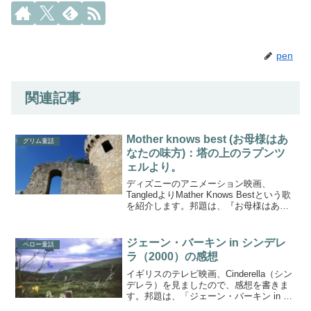
pen
関連記事
Mother knows best (お母様はあ
グリム童話
なたの味方)：塔の上のラプンツ
ェルより。
ディズニーのアニメーション映画、
TangledよりMather Knows Bestという歌
を紹介します。邦題は、『お母様はあな
たの味方』。ルパンゾが、18歳の誕生日
に、「外に出てランタンを見たい」とゴ
ーテルに言った時、ゴーテルが、「だめ
ジェーン・バーキン in シンデレ
ペロー童話
よ...
ラ（2000）の感想
イギリスのテレビ映画、Cinderella（シン
デレラ）を見ましたので、感想を書きま
す。邦題は、「ジェーン・バーキン in シ
ンデレラ」となっております。確かにジ